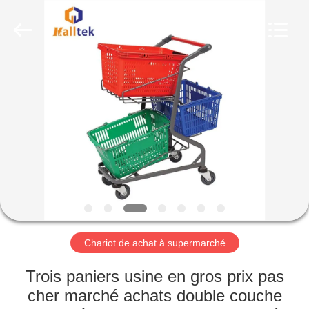
2026
Suzhou
Malltek
Supply
China
Co.,Ltd..
All
Rights
MAISON
Reserved.
PRODUITS
VIDÉOS
AU
SUJET
DE
Chariot de achat à supermarché
NOUS
Trois paniers usine en gros prix pas
cher marché achats double couche