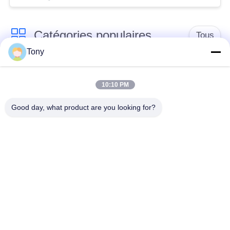
Catégories populaires
Tous
Tony
chariot de achat à
panier d'achat du
supermarché
supermarché
10:10 PM
Good day, what product are you looking for?
Cages de stockage
Voiture de logistique
en treillis métallique
rayonnage de
Chariot à bagage
gondole de
d'aéroport
supermarché
Appareils pour
supports de stockage
magasins de détail
d'entrepôt