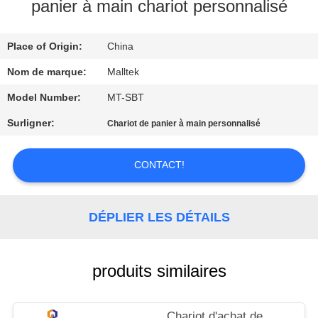
VISITE
panier à main chariot personnalisé
D'USINE
Place of Origin:
China
CONTRÔLE
Nom de marque:
Malltek
DE
Model Number:
MT-SBT
QUALITÉ
Surligner:
Chariot de panier à main personnalisé
CONTACTEZ-
CONTACT!
NOUS
DÉPLIER LES DÉTAILS
NOUVELLES
produits similaires
DEMANDEZ
UNE
Chariot d'achat de