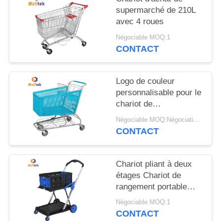
CITATION
supermarché de 210L
avec 4 roues
PLAN
Négociable MOQ:1
CONTACT
DU
SITE
Logo de couleur
personnalisable pour le
PRIVACY
chariot de
POLICY
supermarché en
Négociable MOQ:Négociations
plastique
CONTACT
Chariot pliant à deux
étages Chariot de
rangement portable
Chariot pour entrepôt
Négociable MOQ:1
de bureau
CONTACT