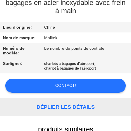
VISITE
bagages en acier inoxydable avec frein
à main
D'USINE
Lieu d'origine:
Chine
CONTRÔLE
DE
Nom de marque:
Malltek
QUALITÉ
Numéro de
Le nombre de points de contrôle
modèle:
Surligner:
,
chariots à bagages d'aéroport
CONTACTEZ-
chariot à bagages de l'aéroport
NOUS
CONTACT!
NOUVELLES
DÉPLIER LES DÉTAILS
DEMANDEZ
UNE
produits similaires