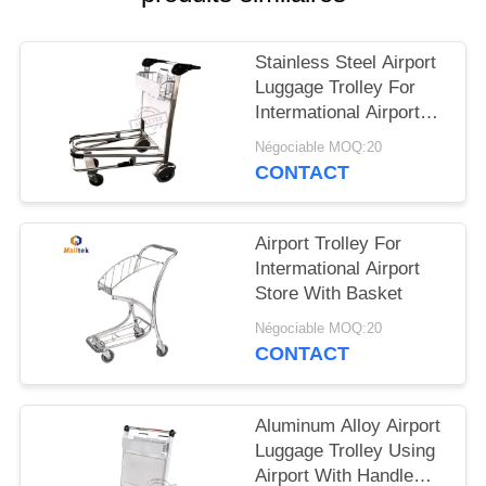
CITATION
Stainless Steel Airport
PLAN
Luggage Trolley For
DU
Intermational Airport
Using With Double
SITE
Négociable MOQ:20
Layer
CONTACT
PRIVACY
Airport Trolley For
POLICY
Intermational Airport
Store With Basket
Négociable MOQ:20
CONTACT
Aluminum Alloy Airport
Luggage Trolley Using
Airport With Handle