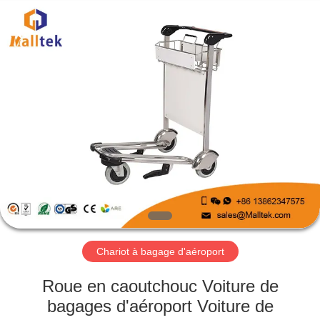
2026
Suzhou
Malltek
Supply
China
Co.,Ltd..
All
Rights
MAISON
Reserved.
PRODUITS
VIDÉOS
AU
SUJET
DE
Chariot à bagage d'aéroport
NOUS
Roue en caoutchouc Voiture de
bagages d'aéroport Voiture de