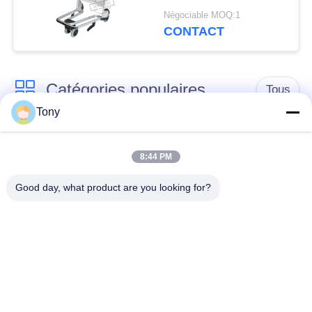
Released Brake
Négociable MOQ:1
CONTACT
Catégories populaires
Tous
Tony
chariot de achat à
panier d'achat du
supermarché
supermarché
8:44 PM
Good day, what product are you looking for?
Cages de stockage
Voiture de logistique
en treillis métallique
rayonnage de
Chariot à bagage
gondole de
d'aéroport
supermarché