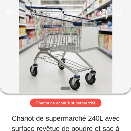
2026
Suzhou
Malltek
Supply
China
Co.,Ltd..
MAISON
All
Rights
Reserved.
PRODUITS
VIDÉOS
AU
Chariot de achat à supermarché
SUJET
Chariot de supermarché 240L avec
DE
surface revêtue de poudre et sac à