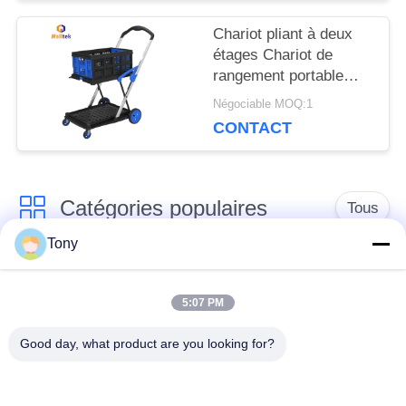
POLICY
Chariot pliant à deux
étages Chariot de
rangement portable
Chariot pour entrepôt
Négociable MOQ:1
de bureau
CONTACT
Catégories populaires
Tous
Tony
chariot de achat à
panier d'achat du
supermarché
supermarché
5:07 PM
Good day, what product are you looking for?
Cages de stockage
Voiture de logistique
en treillis métallique