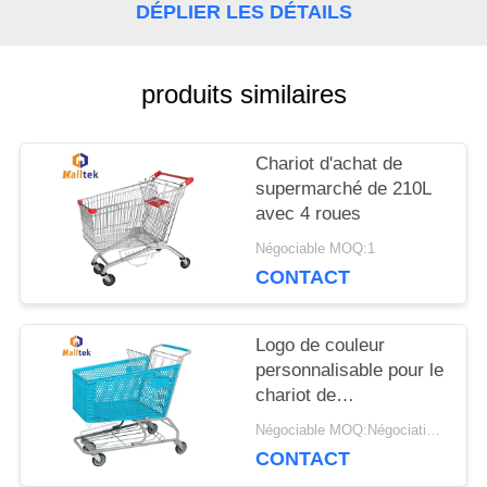
DÉPLIER LES DÉTAILS
NOUVELLES
produits similaires
DEMANDEZ
UNE
Chariot d'achat de
supermarché de 210L
CITATION
avec 4 roues
Négociable MOQ:1
PLAN
CONTACT
DU
Logo de couleur
SITE
personnalisable pour le
chariot de
supermarché en
Négociable MOQ:Négociations
PRIVACY
plastique
CONTACT