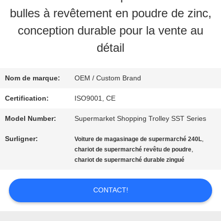
NOUS
bulles à revêtement en poudre de zinc,
conception durable pour la vente au
VISITE
détail
D'USINE
Nom de marque:
OEM / Custom Brand
CONTRÔLE
Certification:
ISO9001, CE
DE
Model Number:
Supermarket Shopping Trolley SST Series
QUALITÉ
Surligner:
,
Voiture de magasinage de supermarché 240L
,
chariot de supermarché revêtu de poudre
chariot de supermarché durable zingué
CONTACTEZ-
CONTACT!
NOUS