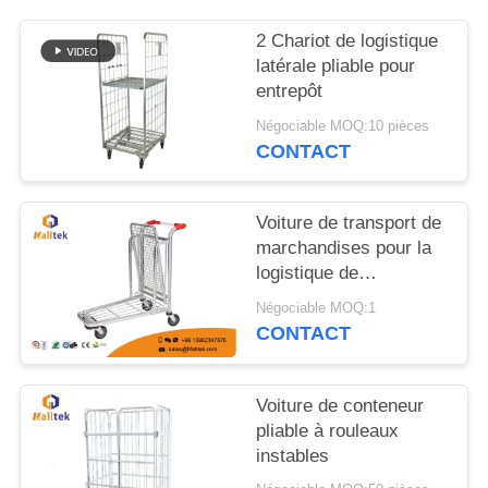
CITATION
2 Chariot de logistique
latérale pliable pour
PLAN
entrepôt
DU
Négociable MOQ:10 pièces
SITE
CONTACT
PRIVACY
Voiture de transport de
POLICY
marchandises pour la
logistique de
commodité Voiture de
Négociable MOQ:1
transport de
CONTACT
marchandises
chromées
Voiture de conteneur
pliable à rouleaux
instables