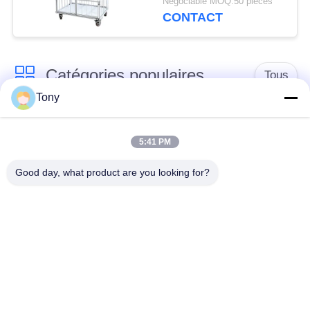
Négociable MOQ:50 pièces
CONTACT
Catégories populaires
Tous
Tony
chariot de achat à
panier d'achat du
supermarché
supermarché
5:41 PM
Good day, what product are you looking for?
Cages de stockage
Voiture de logistique
en treillis métallique
rayonnage de
Chariot à bagage
gondole de
d'aéroport
supermarché
Appareils pour
supports de stockage