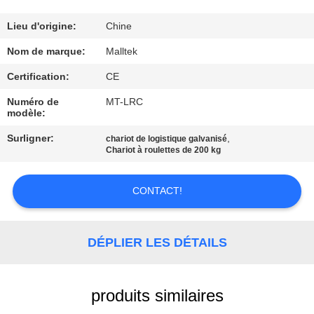
VISITE
D'USINE
Lieu d'origine:
Chine
Nom de marque:
Malltek
CONTRÔLE
Certification:
CE
DE
Numéro de
MT-LRC
modèle:
QUALITÉ
Surligner:
,
chariot de logistique galvanisé
Chariot à roulettes de 200 kg
CONTACTEZ-
NOUS
CONTACT!
NOUVELLES
DÉPLIER LES DÉTAILS
DEMANDEZ
produits similaires
UNE