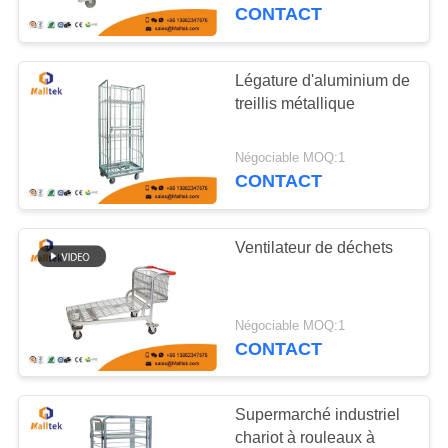
VISITE
marchandises à 5 roues
CONTACT
D'USINE
Légature d'aluminium de
CONTRÔLE
treillis métallique
DE
Négociable MOQ:1
QUALITÉ
CONTACT
CONTACTEZ-
Ventilateur de déchets
NOUS
NOUVELLES
Négociable MOQ:1
CONTACT
DEMANDEZ
Supermarché industriel
UNE
chariot à rouleaux à