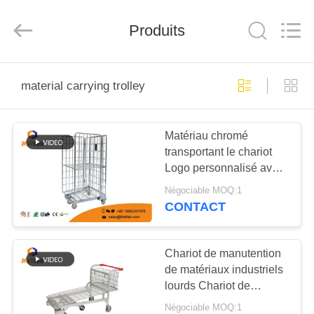
2026
Suzhou
Malltek
Supply
Produits
China
Co.,Ltd..
All
Rights
MAISON
Reserved.
material carrying trolley
PRODUITS
Matériau chromé
transportant le chariot
VIDÉOS
Logo personnalisé avec
roues
Négociable MOQ:1
AU
CONTACT
SUJET
DE
Chariot de manutention
de matériaux industriels
NOUS
lourds Chariot de
transport de
Négociable MOQ:1