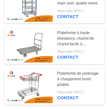
CITATION
main avec quatre roues
Négociable MOQ:1
PLAN
CONTACT
DU
SITE
Plateforme à haute
résistance, chariot de
chariot facile à
PRIVACY
transporter, capacité de
Négociable MOQ:1
charge élevée
POLICY
CONTACT
Plateforme de jardinage
à chargement lourd
pliable
Négociable MOQ:1
CONTACT