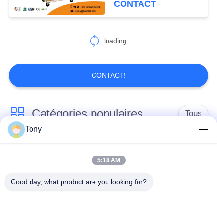
CONTACT
loading...
CONTACT!
Catégories populaires
Tous
Tony
chariot de achat à
panier d'achat du
supermarché
supermarché
5:18 AM
Good day, what product are you looking for?
Cages de stockage
Voiture de logistique
en treillis métallique