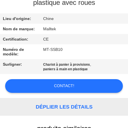
VISITE
plastique avec roues
D'USINE
Lieu d'origine:
Chine
CONTRÔLE
Nom de marque:
Malltek
DE
Certification:
CE
QUALITÉ
Numéro de
MT-SSB10
modèle:
CONTACTEZ-
Surligner:
,
Chariot à panier à provisions
paniers à main en plastique
NOUS
CONTACT!
NOUVELLES
DÉPLIER LES DÉTAILS
DEMANDEZ
UNE