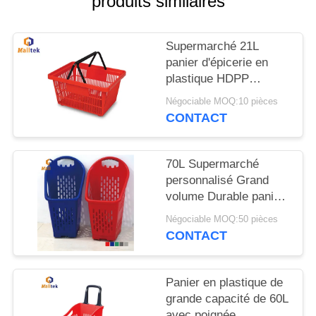
produits similaires
CITATION
Supermarché 21L
PLAN
panier d'épicerie en
DU
plastique HDPP
SITE
conique
Négociable MOQ:10 pièces
CONTACT
PRIVACY
POLICY
70L Supermarché
personnalisé Grand
volume Durable panier
d'achat Pour le
Négociable MOQ:50 pièces
supermarché
CONTACT
Panier en plastique de
grande capacité de 60L
avec poignée