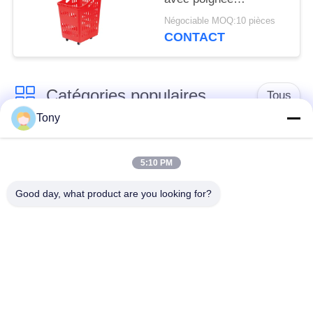
ergonomique
Négociable MOQ:10 pièces
CONTACT
Catégories populaires
Tous
Tony
chariot de achat à
panier d'achat du
supermarché
supermarché
5:10 PM
Good day, what product are you looking for?
Cages de stockage
Voiture de logistique
en treillis métallique
rayonnage de
Chariot à bagage
gondole de
d'aéroport
supermarché