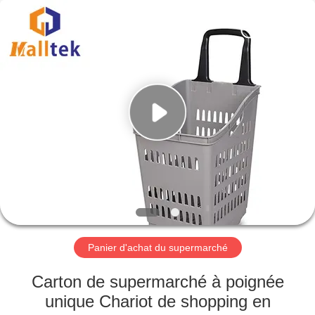
2026
Suzhou
Malltek
Supply
China
Co.,Ltd..
All
Rights
MAISON
Reserved.
PRODUITS
VIDÉOS
AU
SUJET
DE
Panier d'achat du supermarché
NOUS
Carton de supermarché à poignée
unique Chariot de shopping en