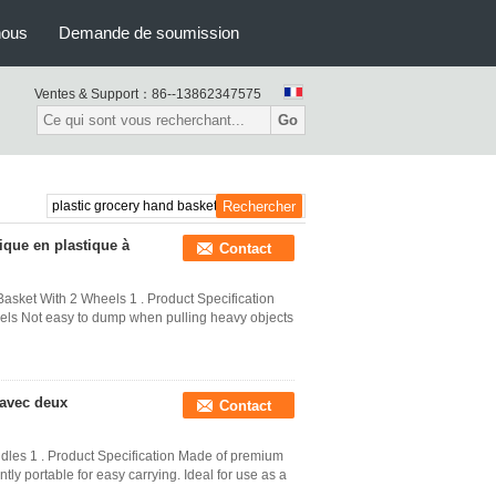
nous
Demande de soumission
Ventes & Support：
86--13862347575
Go
ique en plastique à
Contact
sket With 2 Wheels 1 . Product Specification
els Not easy to dump when pulling heavy objects
 avec deux
Contact
les 1 . Product Specification Made of premium
ly portable for easy carrying. Ideal for use as a