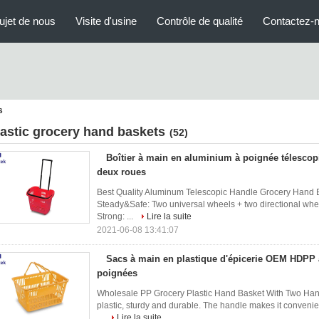
ujet de nous
Visite d'usine
Contrôle de qualité
Contactez-
s
lastic grocery hand baskets
(52)
Boîtier à main en aluminium à poignée télescop
deux roues
Best Quality Aluminum Telescopic Handle Grocery Hand Ba
Steady&Safe: Two universal wheels + two directional whe
Strong: ...
Lire la suite
2021-06-08 13:41:07
Sacs à main en plastique d'épicerie OEM HDPP
poignées
Wholesale PP Grocery Plastic Hand Basket With Two Hand
plastic, sturdy and durable. The handle makes it convenient
...
Lire la suite