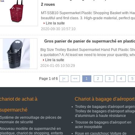
2 roues
MT-SSB10 Supermarket Plastic Shopping Basket with Hand
beautiful and first class. 3. High-grade material, perfect qua
Lire la suite
2020-09-30 10:57:10
Gros panier de panier de supermarché en plasti
Big Size Trolley Basket Supermarket Hand Pull Plastic Sh
a quotation? A: At least we need to know your quantity, whe
Lire la suite
2024-01-05 10:50:29
Page 1 of 6
|<
<<
1
2
3
4
5
chariot de achat à
Chariot à bagage d'aéroport
Trolley de bagages d'aéroport argen
supermarché
Trolley de bagages d'aéroport alliag
d'aluminium à haute résistance
Système de verrouillage de pièces de
monnaie de sécurité
Trousse de bagages d'aéroport en
acier inoxydable
Nouveau modèle de supermarché en
plastique, chariot de shopping, enfants
Roue en caoutchouc Voiture de