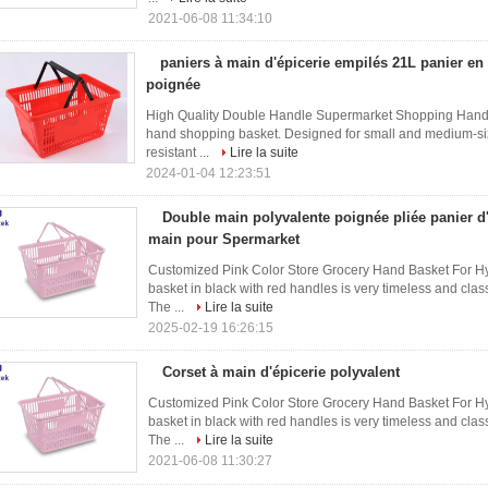
2021-06-08 11:34:10
paniers à main d'épicerie empilés 21L panier en
poignée
High Quality Double Handle Supermarket Shopping Hand Ba
hand shopping basket. Designed for small and medium-size 
resistant ...
Lire la suite
2024-01-04 12:23:51
Double main polyvalente poignée pliée panier d'
main pour Spermarket
Customized Pink Color Store Grocery Hand Basket For Hy
basket in black with red handles is very timeless and cla
The ...
Lire la suite
2025-02-19 16:26:15
Corset à main d'épicerie polyvalent
Customized Pink Color Store Grocery Hand Basket For Hy
basket in black with red handles is very timeless and cla
The ...
Lire la suite
2021-06-08 11:30:27