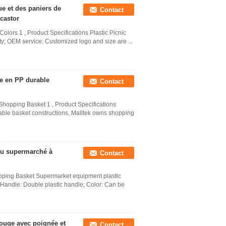
ue et des paniers de
Contact
castor
lors 1 , Product Specifications Plastic Picnic
ty; OEM service: Customized logo and size are ...
le en PP durable
Contact
hopping Basket 1 , Product Specifications
able basket constructions, Malltek owns shopping
du supermarché à
Contact
ping Basket Supermarket equipment plastic
andle: Double plastic handle; Color: Can be
ouge avec poignée et
Contact