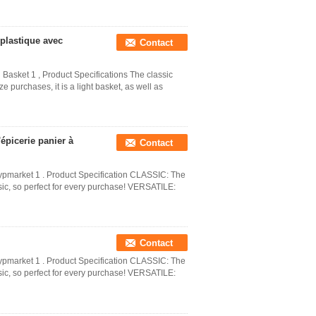
 plastique avec
Contact
sket 1 , Product Specifications The classic
purchases, it is a light basket, as well as
épicerie panier à
Contact
pmarket 1 . Product Specification CLASSIC: The
ssic, so perfect for every purchase! VERSATILE:
Contact
pmarket 1 . Product Specification CLASSIC: The
ssic, so perfect for every purchase! VERSATILE: