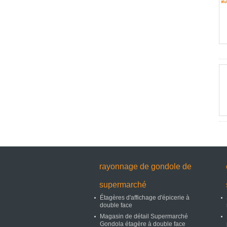
rayonnage de gondole de
supermarché
Étagères d'affichage d'épicerie à
double face
Magasin de détail Supermarché
Gondola étagère à double face