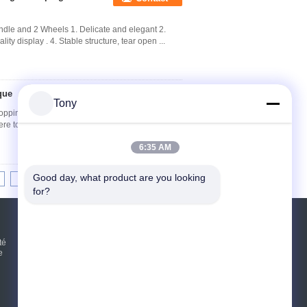
le and 2 Wheels 1. Delicate and elegant 2.
lity display . 4. Stable structure, tear open ...
que
Contact
Tony
opping Baskets​ 1) What information is needed for
re to ship. If you want a customized design, ...
6:35 AM
Good day, what product are you looking 
6
>>
>|
for?
Demande de soumission
té
e
Envoyez
sgs