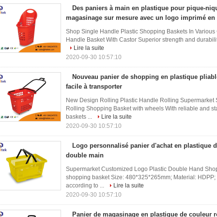
Des paniers à main en plastique pour pique-niq
magasinage sur mesure avec un logo imprimé en 
Shop Single Handle Plastic Shopping Baskets In Various Co
Handle Basket With Castor Superior strength and durabili
Lire la suite
2020-09-30 10:57:10
Nouveau panier de shopping en plastique pliab
facile à transporter
New Design Rolling Plastic Handle Rolling Supermarket S
Rolling Shopping Basket with wheels With reliable and st
baskets ...
Lire la suite
2020-09-30 10:57:10
Logo personnalisé panier d'achat en plastique 
double main
Supermarket Customized Logo Plastic Double Hand Shop
shopping basket Size: 480*325*265mm; Material: HDPP; H
according to ...
Lire la suite
2020-09-30 10:57:10
Panier de magasinage en plastique de couleur r