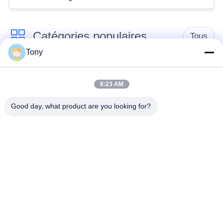
Catégories populaires
Tous
Tony
chariot de achat à
panier d'achat du
supermarché
supermarché
8:23 AM
Good day, what product are you looking for?
Cages de stockage
Voiture de logistique
en treillis métallique
rayonnage de
Chariot à bagage
gondole de
d'aéroport
supermarché
Appareils pour
supports de stockage
magasins de détail
d'entrepôt