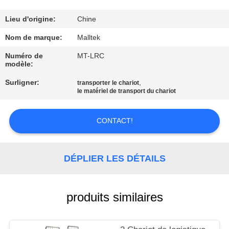
VISITE
D'USINE
Lieu d'origine:
Chine
Nom de marque:
Malltek
CONTRÔLE
Numéro de
MT-LRC
modèle:
DE
Surligner:
,
QUALITÉ
transporter le chariot
le matériel de transport du chariot
CONTACTEZ-
CONTACT!
NOUS
DÉPLIER LES DÉTAILS
NOUVELLES
produits similaires
DEMANDEZ
UNE