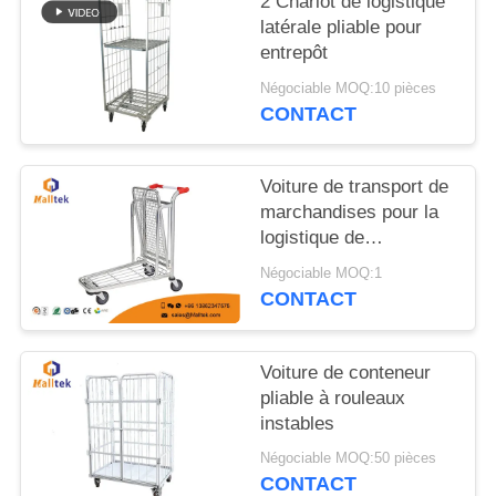
2 Chariot de logistique
CITATION
latérale pliable pour
entrepôt
PLAN
Négociable MOQ:10 pièces
DU
CONTACT
SITE
Voiture de transport de
marchandises pour la
PRIVACY
logistique de
POLICY
commodité Voiture de
Négociable MOQ:1
transport de
CONTACT
marchandises
chromées
Voiture de conteneur
pliable à rouleaux
instables
Négociable MOQ:50 pièces
CONTACT