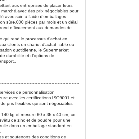
tant aux entreprises de placer leurs
 le marché.avec des prix négociables pour
é avec soin à l'aide d'emballages
son sûre.000 pièces par mois et un délai
 répond efficacement aux demandes de
ce qui rend le processus d'achat en
ux clients un chariot d'achat fiable ou
lisation quotidienne, le Supermarket
de durabilité et d'options de
ansport..
ervices de personnalisation
ure avec les certifications ISO9001 et
e prix flexibles qui sont négociables
 140 kg et mesure 60 x 35 x 40 cm, ce
revêtu de zinc et de poudre pour une
e bulle dans un emballage standard en
.
les et soutenons des conditions de