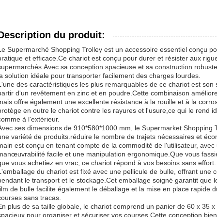
Description du produit:
Le Supermarché Shopping Trolley est un accessoire essentiel conçu pou
pratique et efficace.Ce chariot est conçu pour durer et résister aux rigue
supermarchés.Avec sa conception spacieuse et sa construction robuste,
la solution idéale pour transporter facilement des charges lourdes.
L'une des caractéristiques les plus remarquables de ce chariot est son s
partir d'un revêtement en zinc et en poudre.Cette combinaison améliore
mais offre également une excellente résistance à la rouille et à la cor
protège en outre le chariot contre les rayures et l'usure,ce qui le rend idé
comme à l'extérieur.
Avec ses dimensions de 910*580*1000 mm, le Supermarket Shopping Tr
une variété de produits.réduire le nombre de trajets nécessaires et éc
main est conçu en tenant compte de la commodité de l'utilisateur, avec
manœuvrabilité facile et une manipulation ergonomique.Que vous fassiez
que vous achetiez en vrac, ce chariot répond à vos besoins sans effort.
L'emballage du chariot est fixé avec une pellicule de bulle, offrant un
pendant le transport et le stockage.Cet emballage soigné garantit que le
film de bulle facilite également le déballage et la mise en place rapide 
courses sans tracas.
En plus de sa taille globale, le chariot comprend un panier de 60 x 35 
spacieux pour organiser et sécuriser vos courses.Cette conception bie