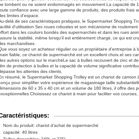
ne tombent ou ne soient endommagés en mouvement.La capacité de 180 
toute confiance avec une large gamme de produits, des produits frais a
des limites d'espace.
Au-delà de ses caractéristiques pratiques, le Supermarket Shopping Tro
facilité d'utilisation.Ses roues robustes et son mécanisme de roulement 
effort dans les couloirs bondés des supermarchés et dans les rues anim
assure la stabilité, même lorsqu'il est entièrement chargé, ce qui est cru
des marchandises.
Que vous soyez un acheteur régulier ou un propriétaire d'entreprise à 
main fiable, ce chariot de supermarché est un excellent choix.et ses cara
des autres options sur le marchéLe sac à bulles recouvert de zinc et de 
film de protection à bulles et la capacité de volume significative contrib
dépasse les attentes des clients.
En résumé, le Supermarket Shopping Trolley est un chariot de camion à
conçu pour simplifier votre expérience de magasinage.taille substant
dimensions de 60 x 35 x 40 cm et un volume de 180 litres, il offre de
exceptionnelles.Choisissez ce chariot à main pour faciliter vos courses, 
Caractéristiques:
Nom du produit: chariot d'achat de supermarché
capacité: 40 litres