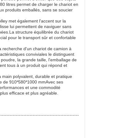
litres permet de charger le chariot en
ux produits emballés, sans se soucier
lley met également l'accent sur la
lisse lui permettent de naviguer sans
ées.La structure équilibrée du chariot
cial pour le transport sûr et confortable
la recherche d'un chariot de camion à
ctéristiques conviviales le distinguent
poudre, la grande taille, l'emballage de
uent tous à un produit qui répond et
 main polyvalent, durable et pratique
ielle de 910*580*1000 mmAvec ses
s performances et une commodité
plus efficace et plus agréable.