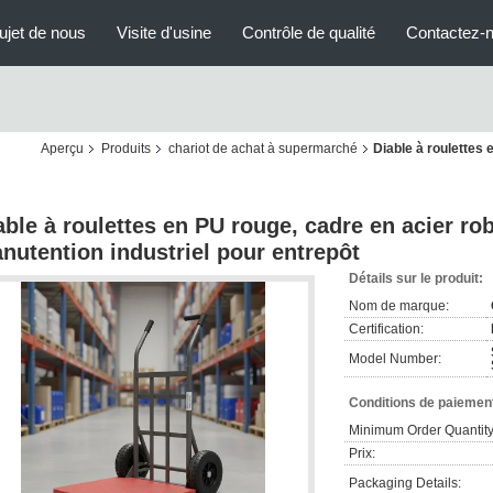
ujet de nous
Visite d'usine
Contrôle de qualité
Contactez-
Aperçu
Produits
chariot de achat à supermarché
Diable à roulettes 
able à roulettes en PU rouge, cadre en acier rob
nutention industriel pour entrepôt
Détails sur le produit:
Nom de marque:
Certification:
Model Number:
Conditions de paiement
Minimum Order Quantity
Prix:
Packaging Details: