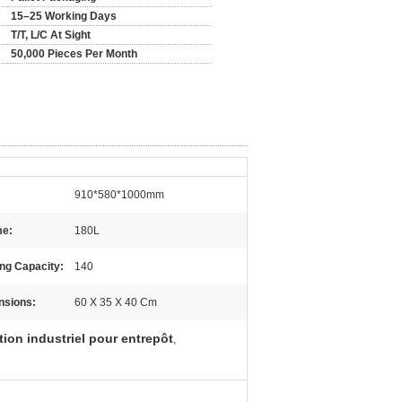
15–25 Working Days
T/T, L/C At Sight
50,000 Pieces Per Month
910*580*1000mm
me:
180L
ng Capacity:
140
nsions:
60 X 35 X 40 Cm
ion industriel pour entrepôt
,