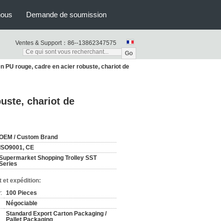
nous
Demande de soumission
Ventes & Support：
86--13862347575
Go
en PU rouge, cadre en acier robuste, chariot de
uste, chariot de
OEM / Custom Brand
ISO9001, CE
Supermarket Shopping Trolley SST
Series
 et expédition:
:
100 Pieces
Négociable
Standard Export Carton Packaging /
Pallet Packaging