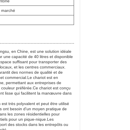
ntone
au marché
ngsu, en Chine, est une solution idéale
 une capacité de 40 litres et disponible
 espace suffisant pour transporter des
 locaux, et les centres commerciaux.
rantit des normes de qualité et de
 et commercial.Le chariot est en
one, permettant aux entreprises de
r couleur préférée.Ce chariot est conçu
ent lisse qui facilitent la manœuvre dans
t très polyvalent et peut être utilisé
s ont besoin d'un moyen pratique de
dans les zones résidentielles pour
ntiels pour un pique-nique.Les
nsport des stocks dans les entrepôts ou
cité.