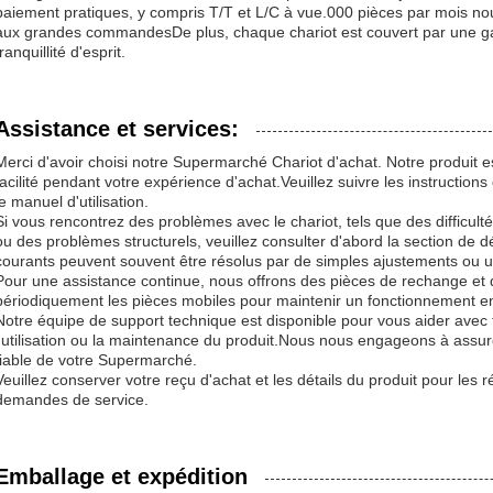
paiement pratiques, y compris T/T et L/C à vue.000 pièces par mois n
aux grandes commandesDe plus, chaque chariot est couvert par une ga
tranquillité d'esprit.
Assistance et services:
Merci d'avoir choisi notre Supermarché Chariot d'achat. Notre produit e
facilité pendant votre expérience d'achat.Veuillez suivre les instructions 
le manuel d'utilisation.
Si vous rencontrez des problèmes avec le chariot, tels que des diffic
ou des problèmes structurels, veuillez consulter d'abord la section d
courants peuvent souvent être résolus par de simples ajustements ou u
Pour une assistance continue, nous offrons des pièces de rechange et de
périodiquement les pièces mobiles pour maintenir un fonctionnement e
Notre équipe de support technique est disponible pour vous aider avec
l'utilisation ou la maintenance du produit.Nous nous engageons à assure
fiable de votre Supermarché.
Veuillez conserver votre reçu d'achat et les détails du produit pour les 
demandes de service.
Emballage et expédition