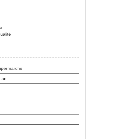
té
ualité
supermarché
n an