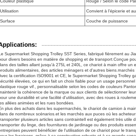
Couleur plastique
Rouge / Selon le code Pa
Utilisation
Convient à l'épicerie et 
Surface
Couche de puissance
Applications:
Le Supermarket Shopping Trolley SST Series, fabriqué fièrement au Jia
pour divers besoins en matière de shopping et de transport.Conçue pour
dans des tailles allant jusqu'à 275L et 240L, ce chariot à main offre un
produits alimentaires, des articles ménagers et d'autres biens.marchés
Avec la certification ISO9001 et CE, le Supermarket Shopping Trolley ga
sécurité élevées, ce qui en fait un choix fiable pour un usage personnel
plastique rouge vif., personnalisable selon les codes de couleurs Pant
maintenir la cohérence de la marque ou aux clients de sélectionner leu
pour une durabilité et une facilité d'utilisation, avec des roues à roulem
les allées animées et les rues bondées.
En plus des achats dans les supermarchés, le chariot de camion à main es
dans de nombreux scénarios.et les marchés aux puces où les acheteur
transporter plusieurs articles sans contrainteIl est également très utile 
transporter du linge, des fournitures de jardinage ou des produits esse
entreprises peuvent bénéficier de l'utilisation de ce chariot pour le tra
pour les livraisons, grâce à sa construction robuste et à sa grande capa