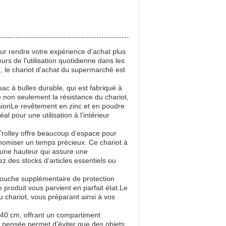
r rendre votre expérience d'achat plus
urs de l'utilisation quotidienne dans les
 le chariot d'achat du supermarché est
ac à bulles durable, qui est fabriqué à
 non seulement la résistance du chariot,
rosionLe revêtement en zinc et en poudre
al pour une utilisation à l'intérieur
olley offre beaucoup d'espace pour
onomiser un temps précieux. Ce chariot à
 une hauteur qui assure une
 des stocks d'articles essentiels ou
e couche supplémentaire de protection
 produit vous parvient en parfait état.Le
du chariot, vous préparant ainsi à vos
x 40 cm, offrant un compartiment
n pensée permet d'éviter que des objets