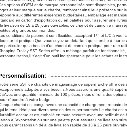
Des options d'OEM et de marque personnalisée sont disponibles, permet
logos et leur marque sur le chariot, renforçant ainsi leur présence sur
répondre aux différentes exigences budgétairesL'emballage est manipul
standard en carton d'exportation ou en palettes pour assurer une livrai
de livraison de 15 à 25 jours ouvrables, ce chariot de camion à main
petites et grandes commandes.
Les conditions de paiement sont flexibles, acceptant T/T et L/C à vue, 
douceur et pratique.Que vous soyez un détaillant qui cherche à fournir a
un particulier qui a besoin d'un chariot de camion pratique pour une uti
Shopping Trolley SST Series offre un mélange parfait de fonctionnalité, 
personnalisation,Il s'agit d'un outil indispensable pour les achats et le tr
Personnalisation:
Notre série SST de chariots de magasinage de supermarché offre des s
exceptionnels adaptés à vos besoins.Nous assurons une qualité supérie
CEAvec une quantité minimale de 100 pièces, nous offrons des options d
pour répondre à votre budget.
Chaque chariot est conçu avec une capacité de chargement robuste de
qui le rend idéal pour divers besoins des supermarchés.Le chariot est 
durabilité accrue et est emballé en toute sécurité avec une pellicule d
carton à l'exportation ou sur une palette pour assurer une livraison sûre
Nous garantissons un délai de livraison rapide de 15 à 25 jours ouvrab