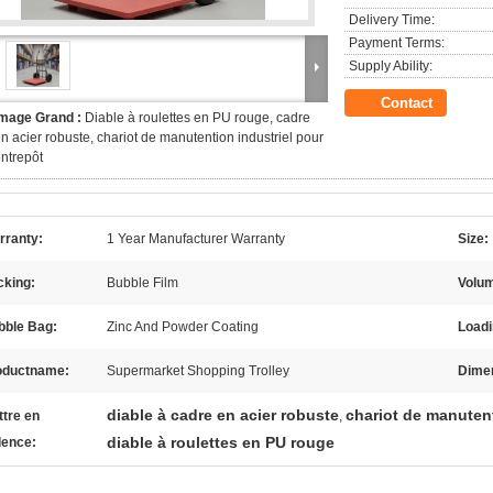
Delivery Time:
Payment Terms:
Supply Ability:
Contact
Image Grand :
Diable à roulettes en PU rouge, cadre
n acier robuste, chariot de manutention industriel pour
ntrepôt
rranty:
1 Year Manufacturer Warranty
Size:
cking:
Bubble Film
Volu
bble Bag:
Zinc And Powder Coating
Loadi
oductname:
Supermarket Shopping Trolley
Dime
diable à cadre en acier robuste
chariot de manutent
tre en
,
diable à roulettes en PU rouge
dence: