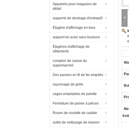
Appareils pour magasins de
détail
supports de stockage d'entrepôt
Étagère d'affichage en bois
e
support en acier sans boulons
e
Étagères d'affichage de
vêtements
comptoir de caisse du
Wa
supermarché
Pa
Des paniers en fil de fer empilés
rayonnage de grille
Bu
cages empilables de palette
Pr
Fermeture de panier à pièces
Met
Roues de roulette de caddie
évi
outils de nettoyage de maison