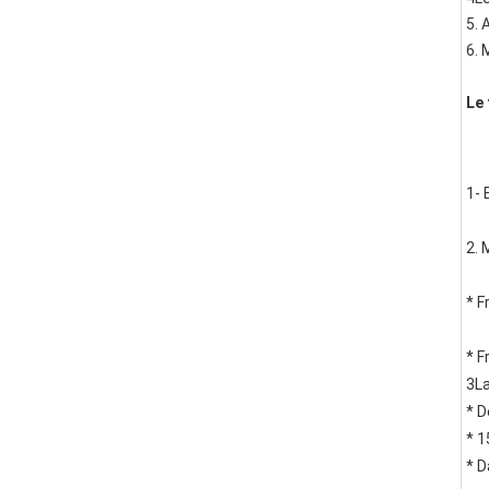
5. 
6. 
Le 
1- 
2. 
* F
* F
3La
* D
* 1
* D