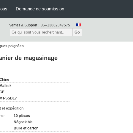
nous
Demande de soumission
Ventes & Support：
86--13862347575
Go
gues poignées
anier de magasinage
Chine
Malltek
CE
MT-SSB17
 et expédition:
min:
10 pièces
Négociable
Bulle et carton