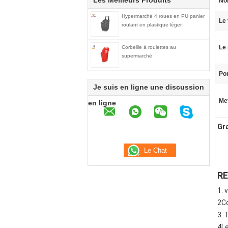
Les Meilleurs Produits
No
Hypermarché 4 roues en PU panier
Le 
roulant en plastique léger
Le 
Corbeille à roulettes au
supermarché
Por
Je suis en ligne une discussion
Met
en ligne
Gr
RE
1. 
2C
3. 
4Le