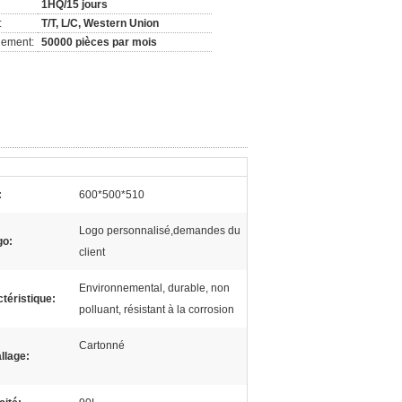
1HQ/15 jours
:
T/T, L/C, Western Union
nement:
50000 pièces par mois
:
600*500*510
Logo personnalisé,demandes du
go:
client
Environnemental, durable, non
téristique:
polluant, résistant à la corrosion
Cartonné
llage: