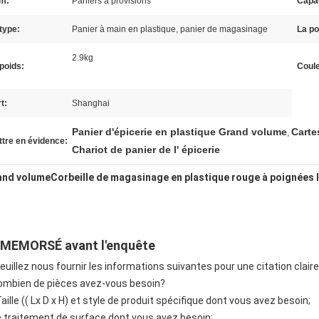
m:
Paniers à provisions
Capac
type:
Panier à main en plastique, panier de magasinage
La po
2.9kg
poids:
Coule
t:
Shanghai
Panier d'épicerie en plastique Grand volume
Carte
,
tre en évidence:
Chariot de panier de l' épicerie
and volume
Corbeille de magasinage en plastique rouge à poignées
MEMORSÉ avant l'enquête
veuillez nous fournir les informations suivantes pour une citation claire
ombien de pièces avez-vous besoin?
Taille (( Lx D x H) et style de produit spécifique dont vous avez besoin;
 traitement de surface dont vous avez besoin;