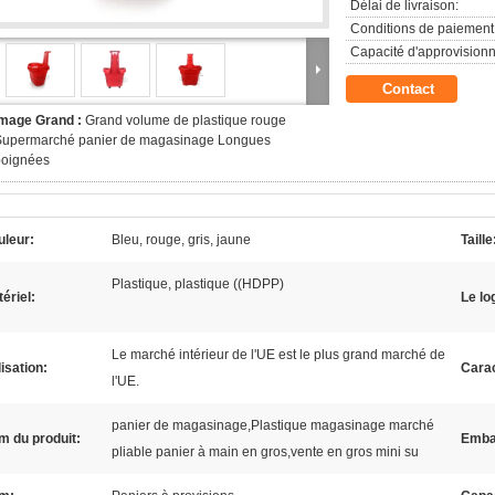
Délai de livraison:
Conditions de paiement
Capacité d'approvision
Contact
Image Grand :
Grand volume de plastique rouge
Supermarché panier de magasinage Longues
poignées
uleur:
Bleu, rouge, gris, jaune
Taille
Plastique, plastique ((HDPP)
ériel:
Le lo
Le marché intérieur de l'UE est le plus grand marché de
lisation:
Carac
l'UE.
panier de magasinage,Plastique magasinage marché
m du produit:
Emba
pliable panier à main en gros,vente en gros mini su