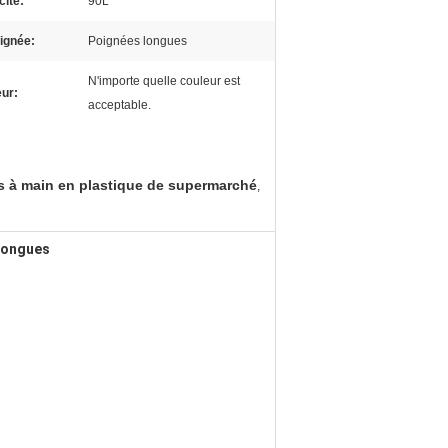
ité:
90L
ignée:
Poignées longues
N'importe quelle couleur est
ur:
acceptable.
s à main en plastique de supermarché
,
 longues