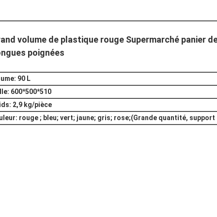
and volume de plastique rouge Supermarché panier d
ngues poignées
lume: 90 L
ille: 600*500*510
ids: 2,9 kg/pièce
uleur: rouge ; bleu; vert; jaune; gris; rose;(Grande quantité, suppor