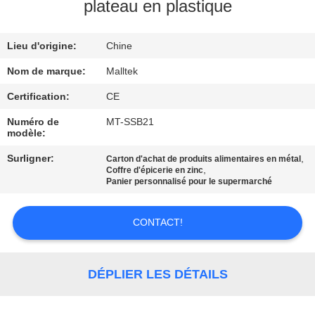
VISITE
plateau en plastique
D'USINE
Lieu d'origine:
Chine
CONTRÔLE
Nom de marque:
Malltek
DE
Certification:
CE
QUALITÉ
Numéro de
MT-SSB21
modèle:
CONTACTEZ-
Surligner:
,
Carton d'achat de produits alimentaires en métal
,
Coffre d'épicerie en zinc
NOUS
Panier personnalisé pour le supermarché
CONTACT!
NOUVELLES
DEMANDEZ
DÉPLIER LES DÉTAILS
UNE