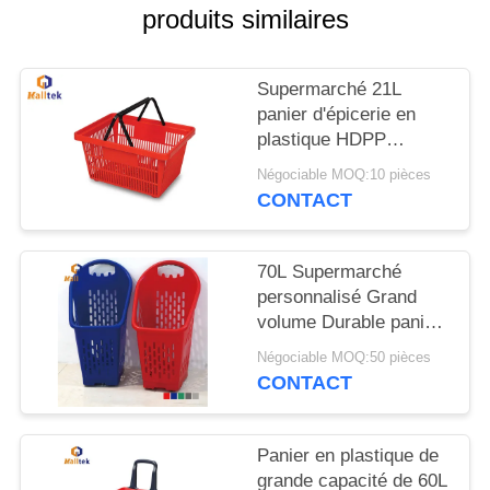
CITATION
produits similaires
PLAN
Supermarché 21L
DU
panier d'épicerie en
plastique HDPP
SITE
conique
Négociable MOQ:10 pièces
CONTACT
PRIVACY
POLICY
70L Supermarché
personnalisé Grand
volume Durable panier
d'achat Pour le
Négociable MOQ:50 pièces
supermarché
CONTACT
Panier en plastique de
grande capacité de 60L