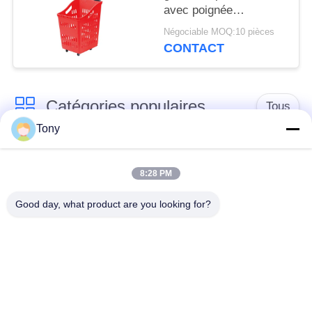
avec poignée
ergonomique
Négociable MOQ:10 pièces
CONTACT
Catégories populaires
Tous
Tony
chariot de achat à
panier d'achat du
supermarché
supermarché
8:28 PM
Good day, what product are you looking for?
Cages de stockage
Voiture de logistique
en treillis métallique
rayonnage de
Chariot à bagage
gondole de
d'aéroport
supermarché