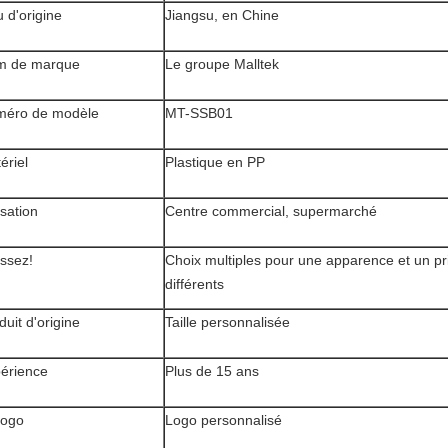
u d'origine
Jiangsu, en Chine
m de marque
Le groupe Malltek
éro de modèle
MT-SSB01
ériel
Plastique en PP
isation
Centre commercial, supermarché
issez!
Choix multiples pour une apparence et un pr
différents
duit d'origine
Taille personnalisée
érience
Plus de 15 ans
logo
Logo personnalisé