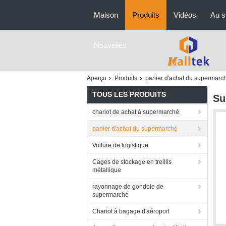
Maison
Produits
Vidéos
Au s
Nouvelles
Aperçu
Produits
panier d'achat du supermarc
TOUS LES PRODUITS
Su
chariot de achat à supermarché
panier d'achat du supermarché
Voiture de logistique
Cages de stockage en treillis
métallique
rayonnage de gondole de
supermarché
Chariot à bagage d'aéroport