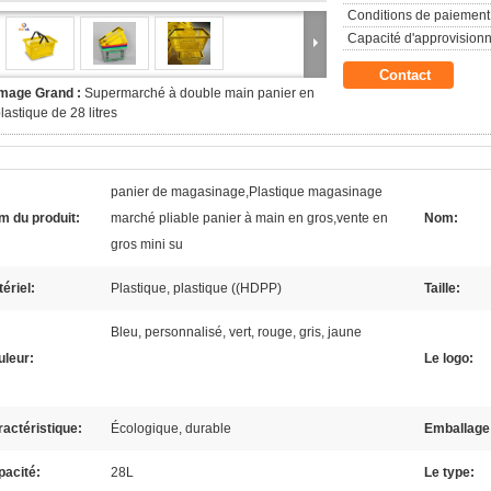
Conditions de paiement
Capacité d'approvision
Contact
Image Grand :
Supermarché à double main panier en
lastique de 28 litres
panier de magasinage,Plastique magasinage
m du produit:
marché pliable panier à main en gros,vente en
Nom:
gros mini su
ériel:
Plastique, plastique ((HDPP)
Taille:
Bleu, personnalisé, vert, rouge, gris, jaune
uleur:
Le logo:
actéristique:
Écologique, durable
Emballage
pacité:
28L
Le type: