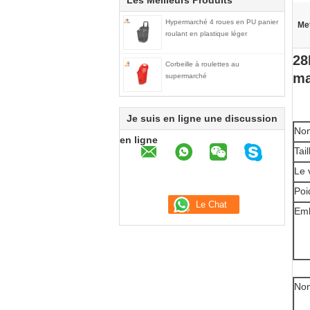
Les Meilleurs Produits
Hypermarché 4 roues en PU panier
Met
roulant en plastique léger
28
Corbeille à roulettes au
ma
supermarché
Je suis en ligne une discussion
Nom
en ligne
Tail
Le 
Poi
Emb
Nom