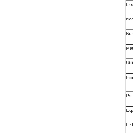
Lie
No
Num
Mat
Util
Fin
Pro
Exp
Le 