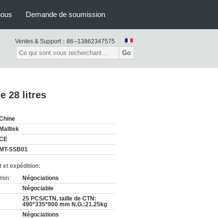
nous
Demande de soumission
Ventes & Support：
86--13862347575
Go
 28 litres
Chine
Malltek
CE
MT-SSB01
 et expédition:
min:
Négociations
Négociable
25 PCS/CTN, taille de CTN:
490*335*900 mm N.G.:21.25kg
Négociations