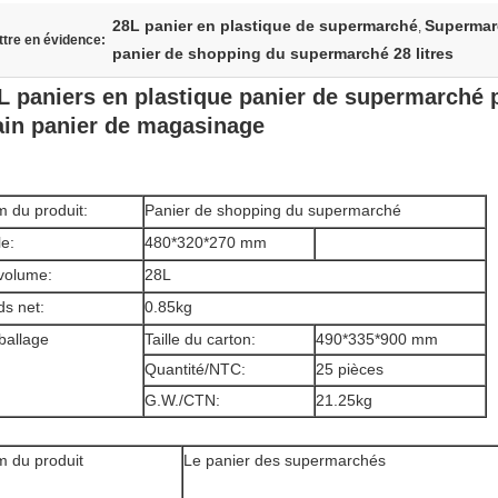
28L panier en plastique de supermarché
Supermarc
,
tre en évidence:
panier de shopping du supermarché 28 litres
L paniers en plastique panier de supermarché p
in panier de magasinage
 du produit:
Panier de shopping du supermarché
le:
480*320*270 mm
volume:
28L
ds net:
0.85kg
allage
Taille du carton:
490*335*900 mm
Quantité/NTC:
25 pièces
G.W./CTN:
21.25kg
 du produit
Le panier des supermarchés