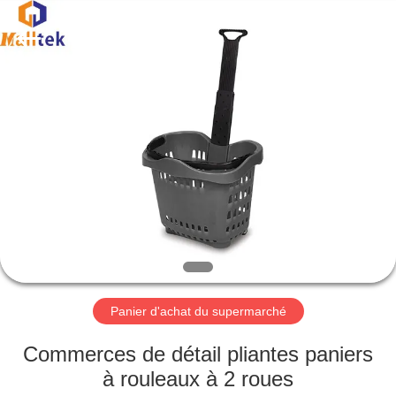
2026
Suzhou
Malltek
Supply
China
Co.,Ltd..
All
Rights
MAISON
Reserved.
PRODUITS
VIDÉOS
AU
SUJET
DE
Panier d'achat du supermarché
NOUS
Commerces de détail pliantes paniers
à rouleaux à 2 roues