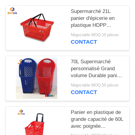
CITATION
Supermarché 21L
panier d'épicerie en
PLAN
plastique HDPP
DU
conique
Négociable MOQ:10 pièces
SITE
CONTACT
PRIVACY
70L Supermarché
POLICY
personnalisé Grand
volume Durable panier
d'achat Pour le
Négociable MOQ:50 pièces
supermarché
CONTACT
Panier en plastique de
grande capacité de 60L
avec poignée
ergonomique