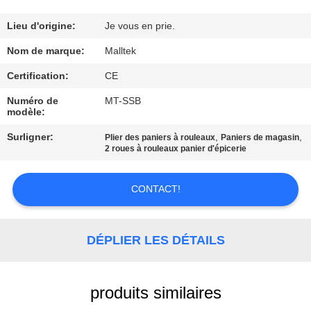
VISITE
D'USINE
Lieu d'origine:
Je vous en prie.
Nom de marque:
Malltek
CONTRÔLE
Certification:
CE
DE
Numéro de
MT-SSB
modèle:
QUALITÉ
Surligner:
,
,
Plier des paniers à rouleaux
Paniers de magasin
2 roues à rouleaux panier d'épicerie
CONTACTEZ-
NOUS
CONTACT!
NOUVELLES
DÉPLIER LES DÉTAILS
DEMANDEZ
produits similaires
UNE