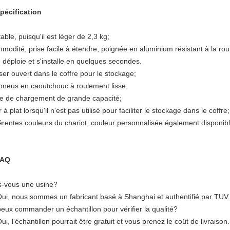
Spécification
able, puisqu'il est léger de 2,3 kg;
odité, prise facile à étendre, poignée en aluminium résistant à la roui
e déploie et s'installe en quelques secondes.
iser ouvert dans le coffre pour le stockage;
 pneus en caoutchouc à roulement lisse;
te de chargement de grande capacité;
r à plat lorsqu'il n'est pas utilisé pour faciliter le stockage dans le coffre;
férentes couleurs du chariot, couleur personnalisée également disponibl
FAQ
s-vous une usine?
Oui, nous sommes un fabricant basé à Shanghai et authentifié par TUV.
peux commander un échantillon pour vérifier la qualité?
ui, l'échantillon pourrait être gratuit et vous prenez le coût de livraison.