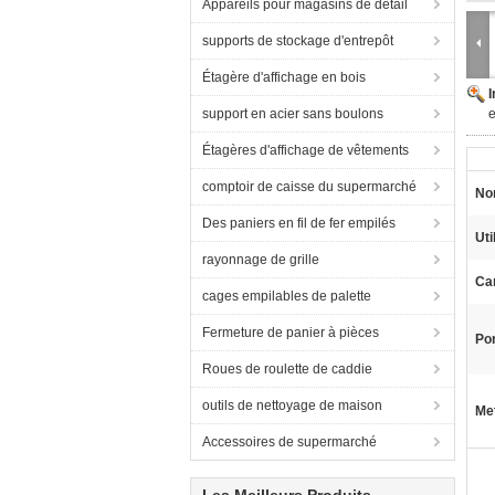
Appareils pour magasins de détail
supports de stockage d'entrepôt
Étagère d'affichage en bois
support en acier sans boulons
e
Étagères d'affichage de vêtements
comptoir de caisse du supermarché
No
Des paniers en fil de fer empilés
Uti
rayonnage de grille
Car
cages empilables de palette
Fermeture de panier à pièces
Por
Roues de roulette de caddie
outils de nettoyage de maison
Met
Accessoires de supermarché