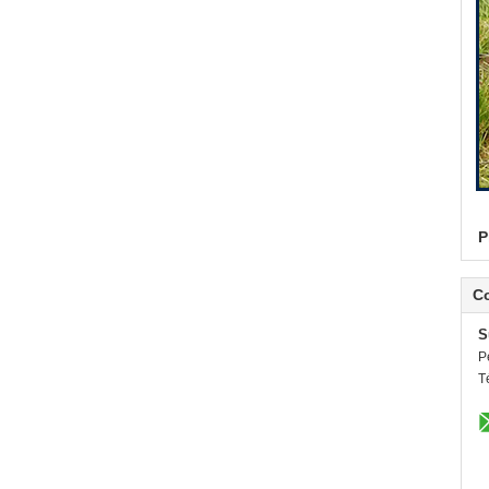
P
C
S
P
T