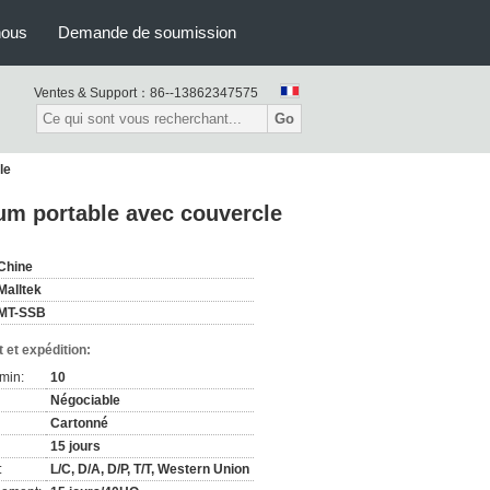
nous
Demande de soumission
Ventes & Support：
86--13862347575
Go
le
ium portable avec couvercle
Chine
Malltek
MT-SSB
 et expédition:
min:
10
Négociable
Cartonné
15 jours
:
L/C, D/A, D/P, T/T, Western Union