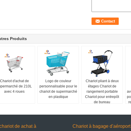
tres Produits
Chariot d'achat de
Logo de couleur
Chariot pliant à deux
upermarché de 210L
personnalisable pour le
étages Chariot de
avec 4 roues
chariot de supermarché
rangement portable
av
en plastique
Chariot pour entrepôt
po
de bureau
r
d
chariot de achat à
Chariot à bagage d'aéroport