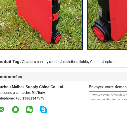
,
,
roduit Tag:
Chariot à panier
chariot à roulettes pliable
Chariot à épicerie
oordonnées
uzhou Malltek Supply China Co.,Ltd.
Envoyez votre deman
ersonne à contacter:
Mr. Tony
éléphone:
+86 13862347575