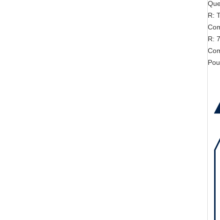
Que
R: T
Com
R: 
Com
Pou