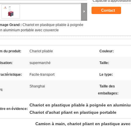
Capacité d'approvision
Contact
Image Grand :
Chariot en plastique pliable à poignée
n aluminium portable avec couvercle
m du produit:
Chariot pliable
Couleur:
lisation:
supermarché
Taille:
actéristique:
Facile-transport
Le type:
Shanghai
Taille des
t:
emballages:
Chariot en plastique pliable à poignée en alumini
tre en évidence:
Chariot d'achat pliant en plastique portable
Camion à main, chariot pliant en plastique avec