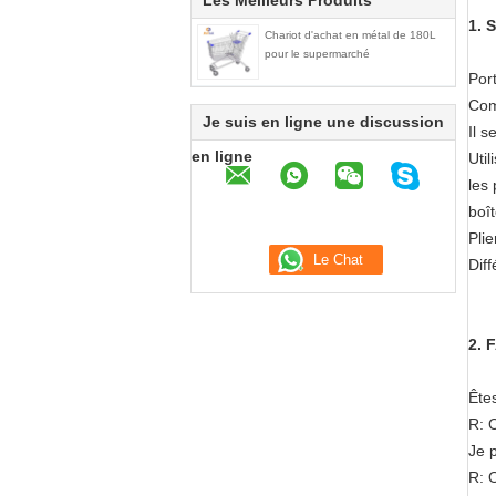
Les Meilleurs Produits
1. 
Chariot d'achat en métal de 180L
pour le supermarché
Port
Comm
Je suis en ligne une discussion
Il s
en ligne
Util
les
boî
Plie
Dif
2. 
Ête
R: 
Je 
R: O