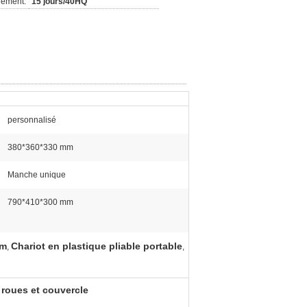
nement:
15 jours/40HQ
personnalisé
380*360*330 mm
Manche unique
790*410*300 mm
um
Chariot en plastique pliable portable
,
,
 roues et couvercle