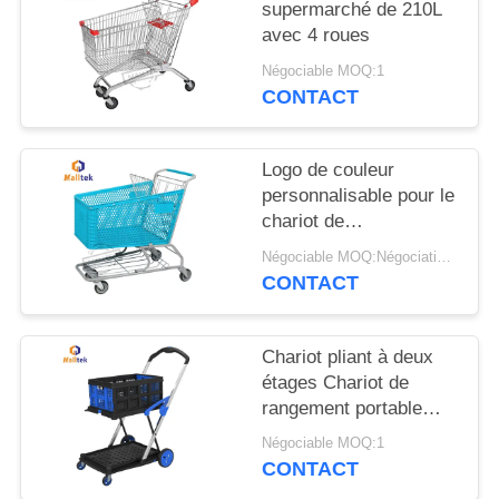
CITATION
supermarché de 210L
avec 4 roues
PLAN
Négociable MOQ:1
CONTACT
DU
SITE
Logo de couleur
personnalisable pour le
PRIVACY
chariot de
supermarché en
POLICY
Négociable MOQ:Négociations
plastique
CONTACT
Chariot pliant à deux
étages Chariot de
rangement portable
Chariot pour entrepôt
Négociable MOQ:1
de bureau
CONTACT