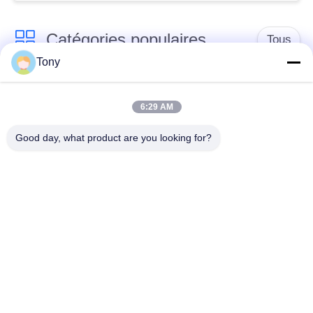
Catégories populaires
Tous
Tony
chariot de achat à
panier d'achat du
supermarché
supermarché
6:29 AM
Good day, what product are you looking for?
Cages de stockage
Voiture de logistique
en treillis métallique
rayonnage de
Chariot à bagage
gondole de
d'aéroport
supermarché
Appareils pour
supports de stockage
magasins de détail
d'entrepôt