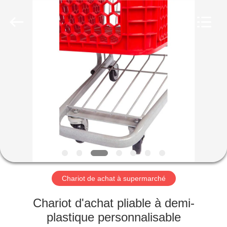
2026
Suzhou
Malltek
Supply
China
Co.,Ltd..
All
Rights
MAISON
Reserved.
PRODUITS
VIDÉOS
AU
SUJET
DE
Chariot de achat à supermarché
NOUS
Chariot d'achat pliable à demi-
plastique personnalisable