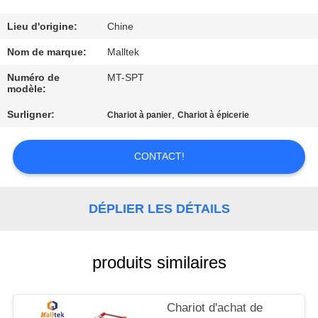
VISITE
D'USINE
Lieu d'origine:
Chine
Nom de marque:
Malltek
CONTRÔLE
Numéro de
MT-SPT
modèle:
DE
Surligner:
,
QUALITÉ
Chariot à panier
Chariot à épicerie
CONTACT!
CONTACTEZ-
NOUS
DÉPLIER LES DÉTAILS
NOUVELLES
produits similaires
DEMANDEZ
UNE
Chariot d'achat de