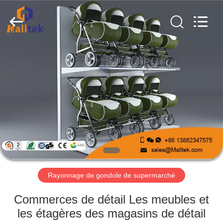
2026
Suzhou
Malltek
Supply
China
Co.,Ltd..
All
Rights
MAISON
Reserved.
PRODUITS
VIDÉOS
AU
SUJET
DE
Rayonnage de gondole de supermarché
NOUS
Commerces de détail Les meubles et
les étagères des magasins de détail