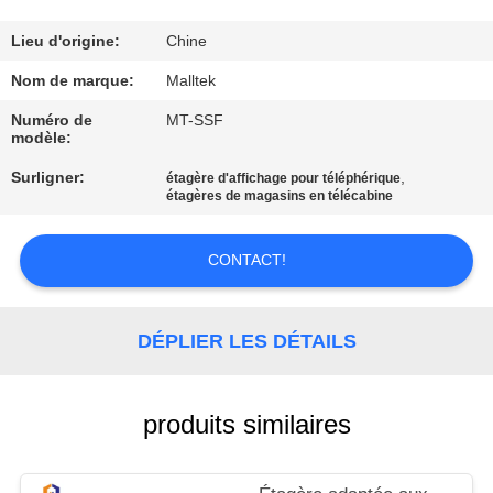
VISITE
D'USINE
Lieu d'origine:
Chine
Nom de marque:
Malltek
CONTRÔLE
Numéro de
MT-SSF
modèle:
DE
Surligner:
,
QUALITÉ
étagère d'affichage pour téléphérique
étagères de magasins en télécabine
CONTACTEZ-
CONTACT!
NOUS
DÉPLIER LES DÉTAILS
NOUVELLES
produits similaires
DEMANDEZ
UNE