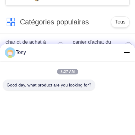
supermarché
Catégories populaires
Tous
chariot de achat à
panier d'achat du
supermarché
supermarché
Tony
Cages de stockage
Voiture de logistique
8:27 AM
en treillis métallique
Good day, what product are you looking for?
rayonnage de
Chariot à bagage
gondole de
d'aéroport
supermarché
Appareils pour
supports de stockage
magasins de détail
d'entrepôt