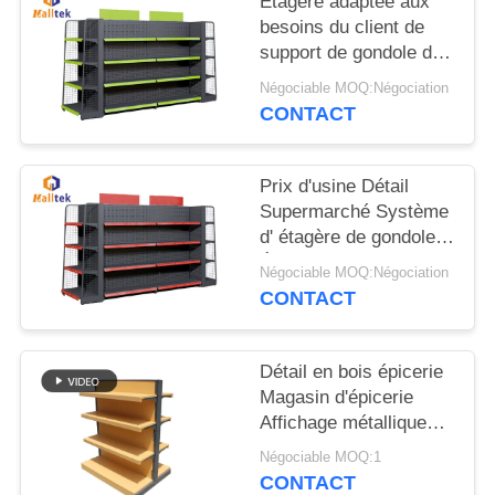
Étagère adaptée aux
CITATION
besoins du client de
support de gondole de
PLAN
système de rayonnage
Négociable MOQ:Négociation
de gondole de
DU
CONTACT
supermarché 5
SITE
couches
Prix d'usine Détail
Supermarché Système
PRIVACY
d' étagère de gondole
POLICY
Étagère de gondole 5
Négociable MOQ:Négociation
couches
CONTACT
Détail en bois épicerie
Magasin d'épicerie
Affichage métallique
Supermarché Racks
Négociable MOQ:1
Étagère Pour le
CONTACT