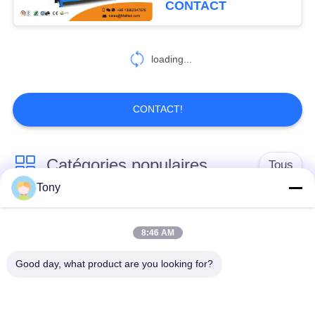
CONTACT
loading...
CONTACT!
Catégories populaires
Tous
Tony
chariot de achat à
panier d'achat du
supermarché
supermarché
8:46 AM
Good day, what product are you looking for?
Cages de stockage
Voiture de logistique
en treillis métallique