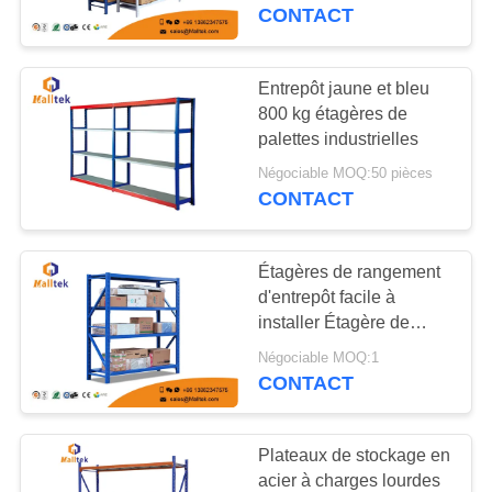
VISITE
en poudre
CONTACT
D'USINE
Entrepôt jaune et bleu
CONTRÔLE
800 kg étagères de
palettes industrielles
DE
Négociable MOQ:50 pièces
QUALITÉ
CONTACT
CONTACTEZ-
Étagères de rangement
NOUS
d'entrepôt facile à
installer Étagère de
palettes d'entrepôt
NOUVELLES
Négociable MOQ:1
CONTACT
DEMANDEZ
Plateaux de stockage en
UNE
acier à charges lourdes