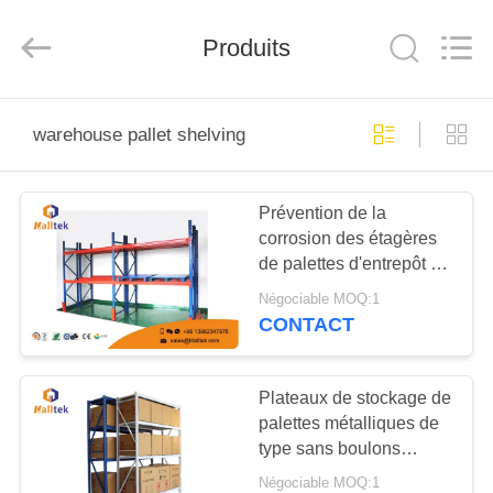
2026
Suzhou
Malltek
Supply
Produits
China
Co.,Ltd..
All
Rights
MAISON
Reserved.
warehouse pallet shelving
PRODUITS
Prévention de la
corrosion des étagères
VIDÉOS
de palettes d'entrepôt en
acier pour le stockage
Négociable MOQ:1
industriel
AU
CONTACT
SUJET
DE
Plateaux de stockage de
palettes métalliques de
NOUS
type sans boulons
Surface de revêtement
Négociable MOQ:1