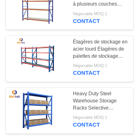
CITATION
à plusieurs couches
Plateaux de palettes
Négociable MOQ:1
sélectifs
PLAN
CONTACT
DU
SITE
Étagères de stockage en
acier lourd Étagères de
palettes de stockage
PRIVACY
sélective
Négociable MOQ:1
POLICY
CONTACT
Heavy Duty Steel
Warehouse Storage
Racks Selective
Warehouse Pallet Racks
Négociable MOQ:1
CONTACT