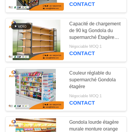
VISITE
Gondola noire Étagère
CONTACT
D'USINE
Capacité de chargement
CONTRÔLE
de 90 kg Gondola du
supermarché Étagères
DE
de vitrine du
Négociable MOQ:1
QUALITÉ
supermarché
CONTACT
CONTACTEZ-
Couleur réglable du
NOUS
supermarché Gondola
étagère
NOUVELLES
Négociable MOQ:1
CONTACT
DEMANDEZ
Gondola lourde étagère
UNE
murale monture orange