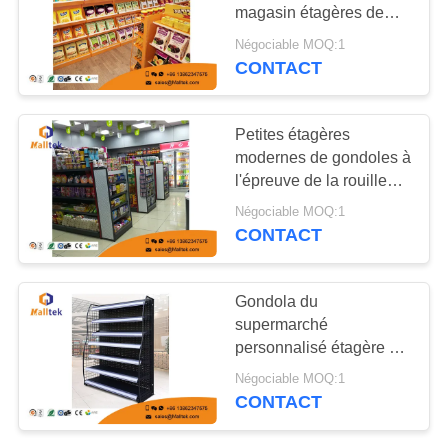
CITATION
magasin étagères de
montage
Négociable MOQ:1
PLAN
CONTACT
DU
SITE
Petites étagères
modernes de gondoles à
l'épreuve de la rouille
PRIVACY
revêtement en poudre
Négociable MOQ:1
de service léger
POLICY
CONTACT
Gondola du
supermarché
personnalisé étagère de
chewing-gum étagère
Négociable MOQ:1
avant le comptoir de
CONTACT
paiement