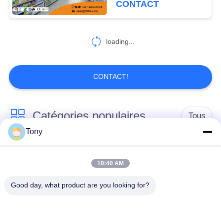
CONTACT
loading...
CONTACT!
Catégories populaires
Tous
Tony
chariot de achat à
panier d'achat du
supermarché
supermarché
10:40 AM
Good day, what product are you looking for?
Cages de stockage
Voiture de logistique
en treillis métallique