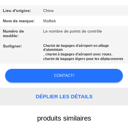
VISITE
D'USINE
Lieu d'origine:
Chine
Nom de marque:
Malltek
CONTRÔLE
Numéro de
Le nombre de points de contrôle
modèle:
DE
Surligner:
Chariot de bagages d'aéroport en alliage
QUALITÉ
d'aluminium
,
,
chariot à bagages d'aéroport avec roues
chariot de bagages légers pour les déplacements
CONTACTEZ-
NOUS
CONTACT!
NOUVELLES
DÉPLIER LES DÉTAILS
DEMANDEZ
produits similaires
UNE