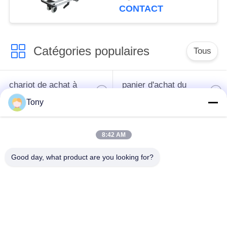
CONTACT
Catégories populaires
Tous
chariot de achat à
panier d'achat du
supermarché
supermarché
Tony
Cages de stockage
Voiture de logistique
8:42 AM
en treillis métallique
Good day, what product are you looking for?
rayonnage de
Chariot à bagage
gondole de
d'aéroport
supermarché
Appareils pour
supports de stockage