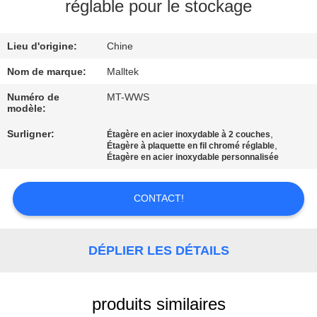
VISITE
réglable pour le stockage
D'USINE
Lieu d'origine:
Chine
CONTRÔLE
Nom de marque:
Malltek
DE
Numéro de
MT-WWS
modèle:
QUALITÉ
Surligner:
,
Étagère en acier inoxydable à 2 couches
,
Étagère à plaquette en fil chromé réglable
Étagère en acier inoxydable personnalisée
CONTACTEZ-
NOUS
CONTACT!
NOUVELLES
DÉPLIER LES DÉTAILS
DEMANDEZ
UNE
produits similaires