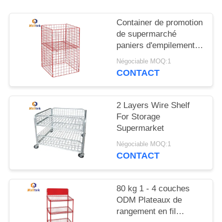
CITATION
Container de promotion
PLAN
de supermarché
paniers d'empilement
DU
en treillis métalliques
Négociable MOQ:1
SITE
CONTACT
PRIVACY
2 Layers Wire Shelf
POLICY
For Storage
Supermarket
Négociable MOQ:1
CONTACT
80 kg 1 - 4 couches
ODM Plateaux de
rangement en fil