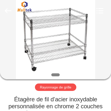
2026
Suzhou
Malltek
Supply
China
Co.,Ltd..
All
Rights
MAISON
Reserved.
PRODUITS
VIDÉOS
AU
SUJET
DE
Rayonnage de grille
NOUS
Étagère de fil d'acier inoxydable
personnalisée en chrome 2 couches