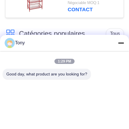
métallique pour
Négociable MOQ:1
supermarché de
CONTACT
cuisine
Catégories populaires
Tous
Tony
chariot de achat à
panier d'achat du
supermarché
supermarché
1:29 PM
Good day, what product are you looking for?
Cages de stockage
Voiture de logistique
en treillis métallique
rayonnage de
Chariot à bagage
gondole de
d'aéroport
supermarché