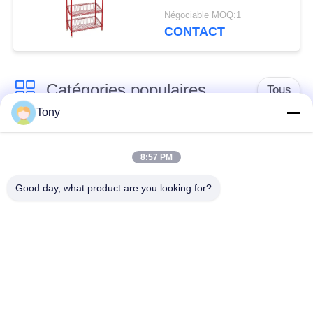
métallique pour
Négociable MOQ:1
supermarché de
CONTACT
cuisine
Catégories populaires
Tous
Tony
chariot de achat à
panier d'achat du
supermarché
supermarché
8:57 PM
Good day, what product are you looking for?
Cages de stockage
Voiture de logistique
en treillis métallique
rayonnage de
Chariot à bagage
gondole de
d'aéroport
supermarché