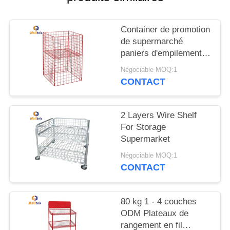
CITATION
Container de promotion
PLAN
de supermarché
DU
paniers d'empilement
en treillis métalliques
SITE
Négociable MOQ:1
CONTACT
PRIVACY
2 Layers Wire Shelf
POLICY
For Storage
Supermarket
Négociable MOQ:1
CONTACT
80 kg 1 - 4 couches
ODM Plateaux de
rangement en fil