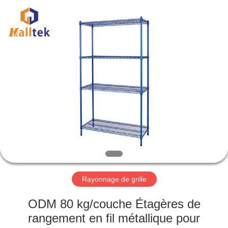
2026
Suzhou
Malltek
Supply
China
Co.,Ltd..
All
Rights
MAISON
Reserved.
PRODUITS
VIDÉOS
AU
SUJET
DE
Rayonnage de grille
NOUS
ODM 80 kg/couche Étagères de
rangement en fil métallique pour