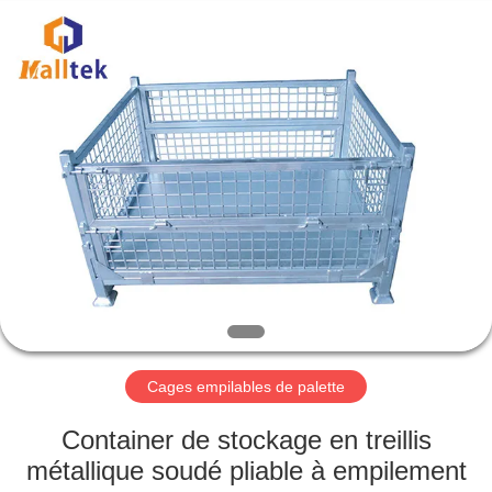
2026
Suzhou
Malltek
Supply
China
Co.,Ltd..
All
Rights
MAISON
Reserved.
PRODUITS
VIDÉOS
AU
SUJET
DE
Cages empilables de palette
NOUS
Container de stockage en treillis
métallique soudé pliable à empilement