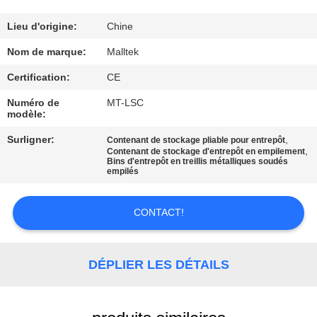
VISITE
D'USINE
Lieu d'origine:
Chine
Nom de marque:
Malltek
CONTRÔLE
Certification:
CE
DE
Numéro de
MT-LSC
modèle:
QUALITÉ
Surligner:
,
Contenant de stockage pliable pour entrepôt
,
Contenant de stockage d'entrepôt en empilement
CONTACTEZ-
Bins d'entrepôt en treillis métalliques soudés
empilés
NOUS
CONTACT!
NOUVELLES
DÉPLIER LES DÉTAILS
DEMANDEZ
UNE