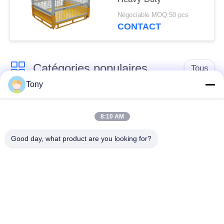
Négociable MOQ:50 pcs
CONTACT
Catégories populaires
Tous
Tony
chariot de achat à
panier d'achat du
supermarché
supermarché
8:10 AM
Good day, what product are you looking for?
Cages de stockage
Voiture de logistique
en treillis métallique
rayonnage de
Chariot à bagage
gondole de
d'aéroport
supermarché