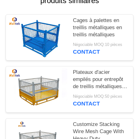
produits similaires
CITATION
Cages à palettes en
PLAN
treillis métalliques en
DU
treillis métalliques
SITE
Négociable MOQ:10 pièces
CONTACT
PRIVACY
POLICY
Plateaux d'acier
empilés pour entrepôt
de treillis métalliques
industriels
Négociable MOQ:50 pièces
CONTACT
Customize Stacking
Wire Mesh Cage With
Heavy Duty