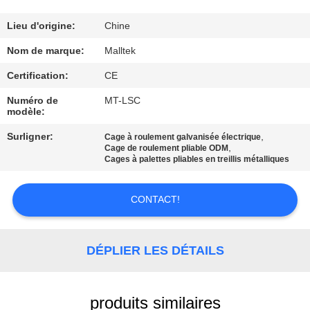
VISITE
D'USINE
Lieu d'origine:
Chine
Nom de marque:
Malltek
CONTRÔLE
Certification:
CE
DE
Numéro de
MT-LSC
modèle:
QUALITÉ
Surligner:
,
Cage à roulement galvanisée électrique
,
Cage de roulement pliable ODM
CONTACTEZ-
Cages à palettes pliables en treillis métalliques
NOUS
CONTACT!
NOUVELLES
DÉPLIER LES DÉTAILS
DEMANDEZ
UNE
produits similaires