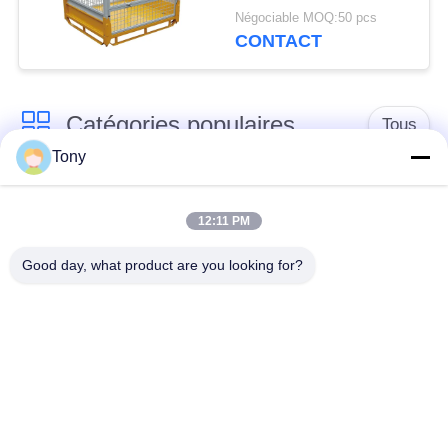
Négociable MOQ:50 pcs
CONTACT
Catégories populaires
Tous
Tony
chariot de achat à
panier d'achat du
supermarché
supermarché
12:11 PM
Good day, what product are you looking for?
Cages de stockage
Voiture de logistique
en treillis métallique
rayonnage de
Chariot à bagage
gondole de
d'aéroport
supermarché