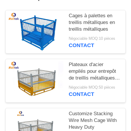
CITATION
Cages à palettes en
PLAN
treillis métalliques en
DU
treillis métalliques
SITE
Négociable MOQ:10 pièces
CONTACT
PRIVACY
Plateaux d'acier
POLICY
empilés pour entrepôt
de treillis métalliques
industriels
Négociable MOQ:50 pièces
CONTACT
Customize Stacking
Wire Mesh Cage With
Heavy Duty