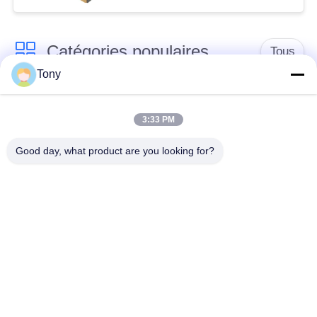
supermarché
Catégories populaires
Tous
Tony
chariot de achat à
panier d'achat du
supermarché
supermarché
3:33 PM
Good day, what product are you looking for?
Cages de stockage
Voiture de logistique
en treillis métallique
rayonnage de
Chariot à bagage
gondole de
d'aéroport
supermarché
Appareils pour
supports de stockage
magasins de détail
d'entrepôt