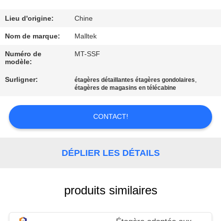
VISITE
D'USINE
Lieu d'origine:
Chine
Nom de marque:
Malltek
CONTRÔLE
Numéro de
MT-SSF
modèle:
DE
Surligner:
,
QUALITÉ
étagères détaillantes étagères gondolaires
étagères de magasins en télécabine
CONTACTEZ-
CONTACT!
NOUS
DÉPLIER LES DÉTAILS
NOUVELLES
produits similaires
DEMANDEZ
UNE