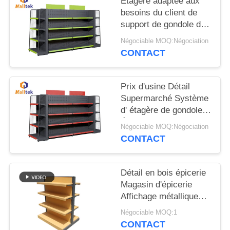
Étagère adaptée aux
CITATION
besoins du client de
support de gondole de
PLAN
système de rayonnage
Négociable MOQ:Négociation
de gondole de
DU
CONTACT
supermarché 5
SITE
couches
Prix d'usine Détail
Supermarché Système
PRIVACY
d' étagère de gondole
POLICY
Étagère de gondole 5
Négociable MOQ:Négociation
couches
CONTACT
Détail en bois épicerie
Magasin d'épicerie
Affichage métallique
Supermarché Racks
Négociable MOQ:1
Étagère Pour le
CONTACT