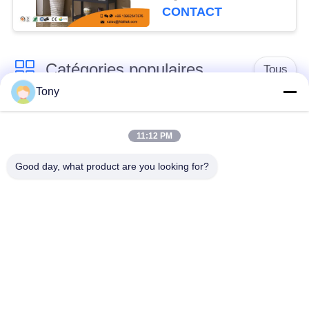
CONTACT
Catégories populaires
Tous
Tony
chariot de achat à
panier d'achat du
supermarché
supermarché
11:12 PM
Good day, what product are you looking for?
Cages de stockage
Voiture de logistique
en treillis métallique
rayonnage de
Chariot à bagage
gondole de
d'aéroport
supermarché
Appareils pour
supports de stockage