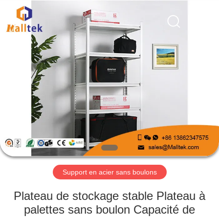
2026
Suzhou
Malltek
Supply
China
Co.,Ltd..
All
Rights
MAISON
Reserved.
PRODUITS
VIDÉOS
AU
SUJET
DE
Support en acier sans boulons
NOUS
Plateau de stockage stable Plateau à
palettes sans boulon Capacité de