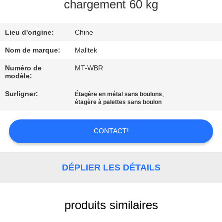
VISITE
chargement 60 kg
D'USINE
Lieu d'origine:
Chine
CONTRÔLE
Nom de marque:
Malltek
DE
Numéro de
MT-WBR
modèle:
QUALITÉ
Surligner:
,
Étagère en métal sans boulons
étagère à palettes sans boulon
CONTACTEZ-
NOUS
CONTACT!
NOUVELLES
DÉPLIER LES DÉTAILS
DEMANDEZ
produits similaires
UNE