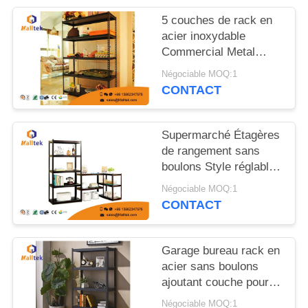
CITATION
5 couches de rack en
acier inoxydable
PLAN
Commercial Metal
Rack pour entrepôt
DU
Négociable MOQ:1
CONTACT
SITE
PRIVACY
Supermarché Étagères
de rangement sans
POLICY
boulons Style réglable
Facile à assembler
Négociable MOQ:1
CONTACT
Garage bureau rack en
acier sans boulons
ajoutant couche pour
optimiser l'espace
Négociable MOQ:1