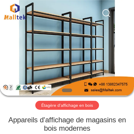
2026
Suzhou
Malltek
Supply
China
Co.,Ltd..
All
Rights
MAISON
Reserved.
PRODUITS
VIDÉOS
AU
SUJET
DE
Étagère d'affichage en bois
NOUS
Appareils d'affichage de magasins en
bois modernes