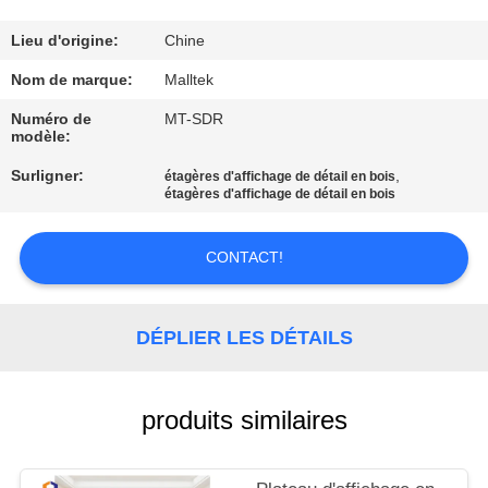
VISITE
D'USINE
Lieu d'origine:
Chine
Nom de marque:
Malltek
CONTRÔLE
Numéro de
MT-SDR
modèle:
DE
Surligner:
,
QUALITÉ
étagères d'affichage de détail en bois
étagères d'affichage de détail en bois
CONTACTEZ-
CONTACT!
NOUS
DÉPLIER LES DÉTAILS
NOUVELLES
produits similaires
DEMANDEZ
UNE