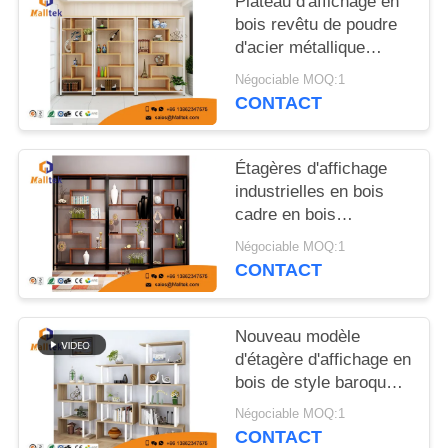
Plateau d'affichage en
CITATION
bois revêtu de poudre
d'acier métallique
PLAN
réglable en hauteur
Négociable MOQ:1
pour les pièces de
DU
CONTACT
mobilier
SITE
Étagères d'affichage
industrielles en bois
PRIVACY
cadre en bois
POLICY
conception moderne
Négociable MOQ:1
pour l'affichage de
CONTACT
livres
Nouveau modèle
d'étagère d'affichage en
bois de style baroque
français
Négociable MOQ:1
CONTACT