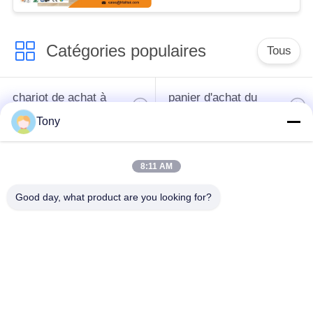
Catégories populaires
Tous
chariot de achat à
panier d'achat du
supermarché
supermarché
Tony
Cages de stockage
Voiture de logistique
8:11 AM
en treillis métallique
Good day, what product are you looking for?
rayonnage de
Chariot à bagage
gondole de
d'aéroport
supermarché
Appareils pour
supports de stockage
magasins de détail
d'entrepôt