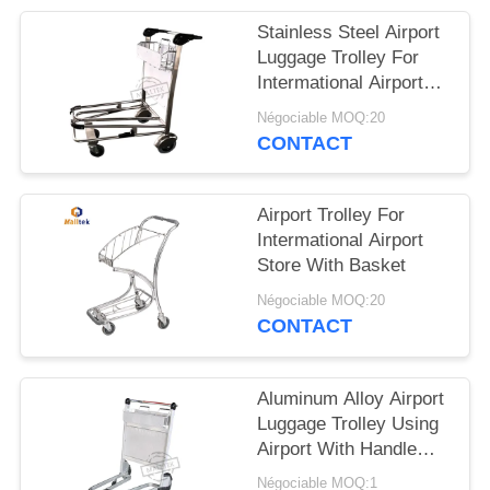
CITATION
Stainless Steel Airport
Luggage Trolley For
PLAN
Intermational Airport
Using With Double
DU
Négociable MOQ:20
Layer
CONTACT
SITE
PRIVACY
Airport Trolley For
Intermational Airport
POLICY
Store With Basket
Négociable MOQ:20
CONTACT
Aluminum Alloy Airport
Luggage Trolley Using
Airport With Handle
Released Brake
Négociable MOQ:1