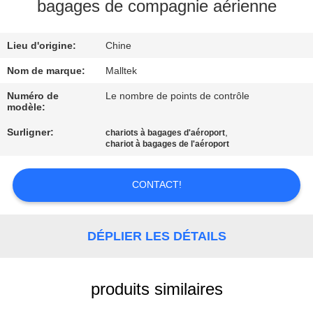
VISITE
bagages de compagnie aérienne
D'USINE
Lieu d'origine:
Chine
CONTRÔLE
Nom de marque:
Malltek
DE
Numéro de
Le nombre de points de contrôle
modèle:
QUALITÉ
Surligner:
,
chariots à bagages d'aéroport
chariot à bagages de l'aéroport
CONTACTEZ-
NOUS
CONTACT!
NOUVELLES
DÉPLIER LES DÉTAILS
DEMANDEZ
produits similaires
UNE