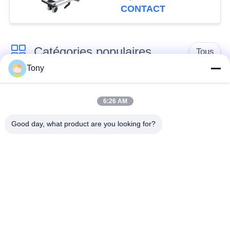
CONTACT
Catégories populaires
Tous
Tony
chariot de achat à
panier d'achat du
supermarché
supermarché
6:26 AM
Good day, what product are you looking for?
Cages de stockage
Voiture de logistique
en treillis métallique
rayonnage de
Chariot à bagage
gondole de
d'aéroport
supermarché
Appareils pour
supports de stockage