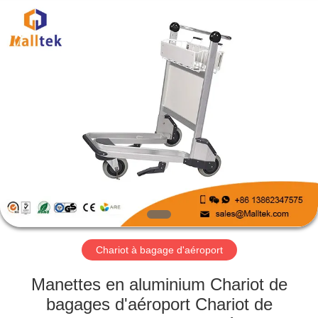
2026
Suzhou
Malltek
Supply
China
Co.,Ltd..
All
Rights
MAISON
Reserved.
PRODUITS
VIDÉOS
AU
SUJET
DE
Chariot à bagage d'aéroport
NOUS
Manettes en aluminium Chariot de
bagages d'aéroport Chariot de