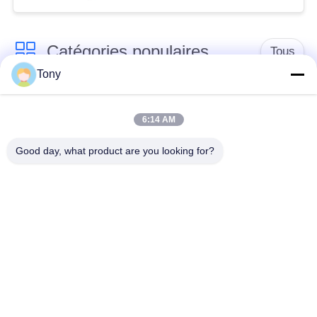
Catégories populaires
Tous
Tony
chariot de achat à
panier d'achat du
supermarché
supermarché
6:14 AM
Good day, what product are you looking for?
Cages de stockage
Voiture de logistique
en treillis métallique
rayonnage de
Chariot à bagage
gondole de
d'aéroport
supermarché
Appareils pour
supports de stockage
magasins de détail
d'entrepôt