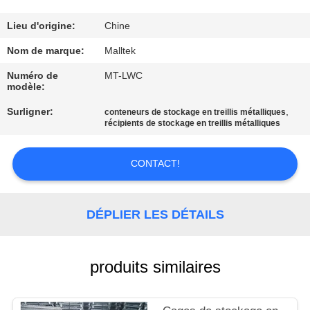
VISITE
D'USINE
Lieu d'origine:
Chine
Nom de marque:
Malltek
CONTRÔLE
Numéro de
MT-LWC
modèle:
DE
Surligner:
,
QUALITÉ
conteneurs de stockage en treillis métalliques
récipients de stockage en treillis métalliques
CONTACTEZ-
CONTACT!
NOUS
DÉPLIER LES DÉTAILS
NOUVELLES
produits similaires
DEMANDEZ
UNE